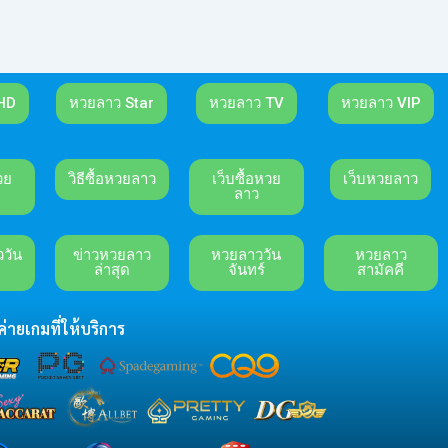
HD
หวยลาว Star
หวยลาว TV
หวยลาว VIP
วย
วิธีซื้อหวยลาว
เว็บซื้อหวย
เว็บหวยลาว
ลาว
วัน
ข่าวหวยลาว
หวยลาววัน
หวยลาว
ล่าสุด
จันทร์
สามัคคี
ค่ายเกมที่ให้บริการ