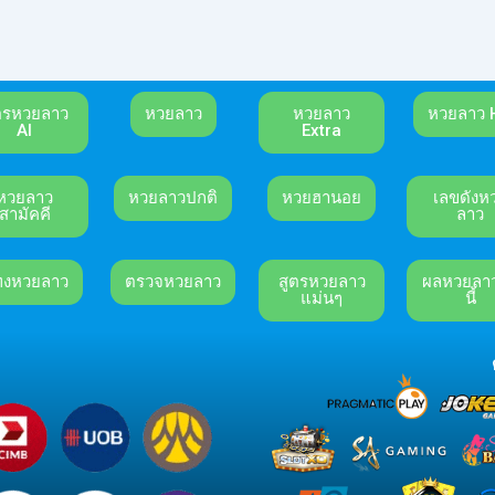
ตรหวยลาว
หวยลาว
หวยลาว
หวยลาว 
AI
Extra
หวยลาว
หวยลาวปกติ
หวยฮานอย
เลขดังห
สามัคคี
ลาว
ทงหวยลาว
ตรวจหวยลาว
สูตรหวยลาว
ผลหวยลาว
แม่นๆ
นี้