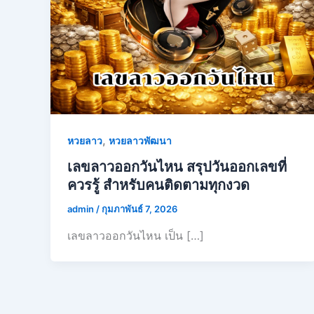
,
หวยลาว
หวยลาวพัฒนา
เลขลาวออกวันไหน สรุปวันออกเลขที่
ควรรู้ สำหรับคนติดตามทุกงวด
admin
/
กุมภาพันธ์ 7, 2026
เลขลาวออกวันไหน เป็น […]