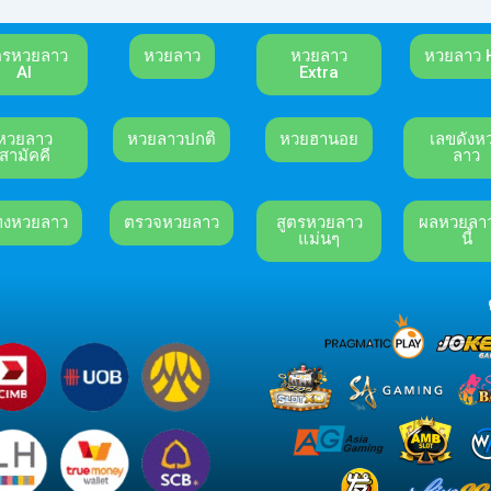
ตรหวยลาว
หวยลาว
หวยลาว
หวยลาว 
AI
Extra
หวยลาว
หวยลาวปกติ
หวยฮานอย
เลขดังห
สามัคคี
ลาว
ทงหวยลาว
ตรวจหวยลาว
สูตรหวยลาว
ผลหวยลาว
แม่นๆ
นี้