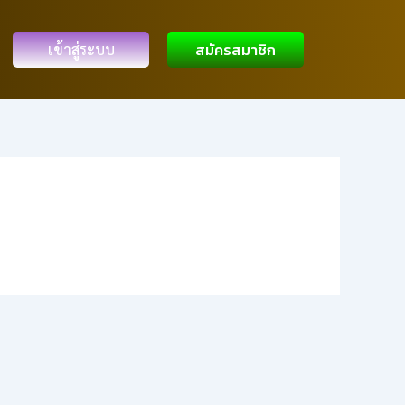
สมัครสมาชิก
เข้าสู่ระบบ