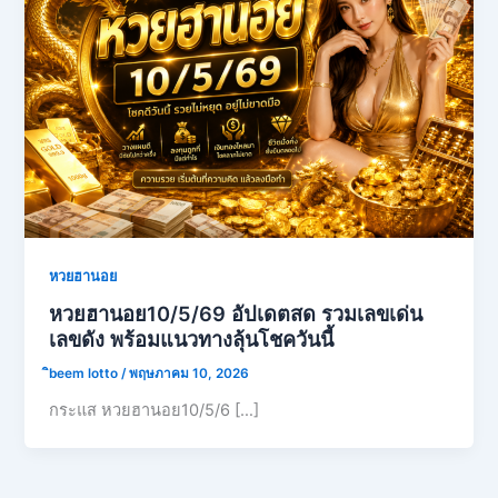
หวยฮานอย
หวยฮานอย10/5/69 อัปเดตสด รวมเลขเด่น
เลขดัง พร้อมแนวทางลุ้นโชควันนี้
ิbeem lotto
/
พฤษภาคม 10, 2026
กระแส หวยฮานอย10/5/6 […]