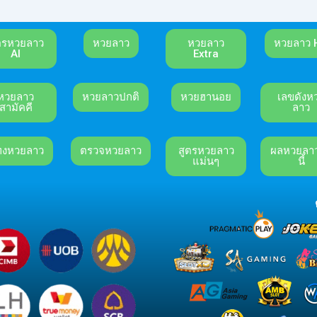
ตรหวยลาว
หวยลาว
หวยลาว
หวยลาว 
AI
Extra
หวยลาว
หวยลาวปกติ
หวยฮานอย
เลขดังห
สามัคคี
ลาว
ทงหวยลาว
ตรวจหวยลาว
สูตรหวยลาว
ผลหวยลาว
แม่นๆ
นี้