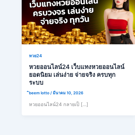
หวย24
หวยออนไลน์24 เว็บแทงหวยออนไลน์
ยอดนิยม เล่นง่าย จ่ายจริง ครบทุก
ระบบ
ิbeem lotto
/
มีนาคม 10, 2026
หวยออนไลน์24 กลายเป็ […]