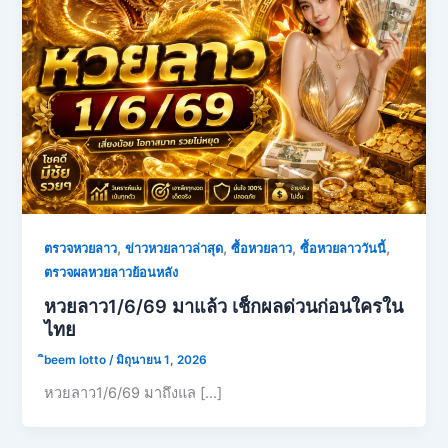
,
,
,
,
ตรวจหวยลาว
ข่าวหวยลาวล่าสุด
ซื้อหวยลาว
ซื้อหวยลาววันนี้
ตรวจผลหวยลาวย้อนหลัง
หวยลาว1/6/69 มาแล้ว เช็กผลด่วนก่อนใครใน
ไทย
ิbeem lotto
/
มิถุนายน 1, 2026
หวยลาว1/6/69 มาถึงแล […]