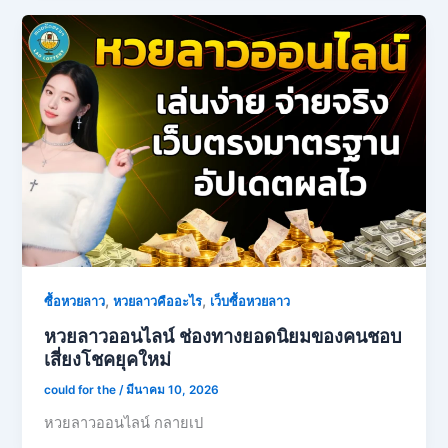
,
,
ซื้อหวยลาว
หวยลาวคืออะไร
เว็บซื้อหวยลาว
หวยลาวออนไลน์ ช่องทางยอดนิยมของคนชอบ
เสี่ยงโชคยุคใหม่
could for the
/
มีนาคม 10, 2026
หวยลาวออนไลน์ กลายเป