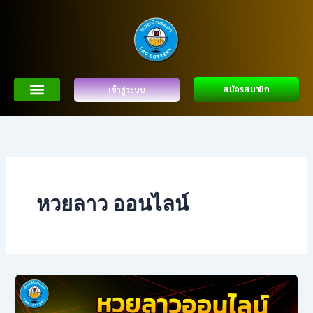
Skip
to
content
สมัครสมาชิก
เข้าสู่ระบบ
หวยลาว ออนไลน์