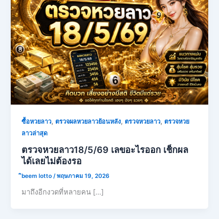
,
,
,
ซื้อหวยลาว
ตรวจผลหวยลาวย้อนหลัง
ตรวจหวยลาว
ตรวจหวย
ลาวล่าสุด
ตรวจหวยลาว18/5/69 เลขอะไรออก เช็กผล
ได้เลยไม่ต้องรอ
ิbeem lotto
/
พฤษภาคม 19, 2026
มาถึงอีกงวดที่หลายคน […]