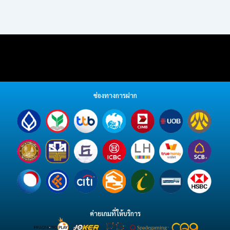
ช่องทางการฝาก
ค่ายเกมที่ให้บริการ