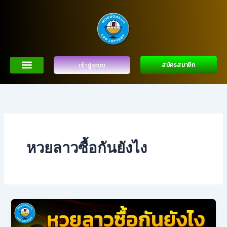
Skip
to
content
สมัครสมาชิก
เข้าสู่ระบบ
หวยลาวซื้อกันยังไง