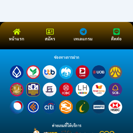
หน้าแรก
สมัคร
เทเลแกรม
ติดต่อ
ช่องทางการฝาก
ค่ายเกมที่ให้บริการ