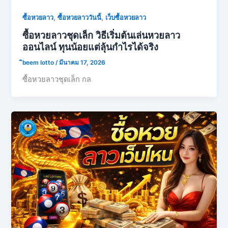
,
,
ซื้อหวยลาว
ซื้อหวยลาววันนี้
เว็บซื้อหวยลาว
ซื้อหวยลาวชุดเล็ก วิธีเริ่มต้นเล่นหวยลาว
ออนไลน์ ทุนน้อยแต่ลุ้นกำไรได้จริง
ิbeem lotto
/
มีนาคม 17, 2026
ซื้อหวยลาวชุดเล็ก กล