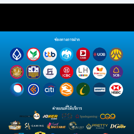
ช่องทางการฝาก
ค่ายเกมที่ให้บริการ