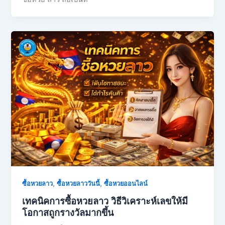
,
,
ซื้อหวยลาว
ซื้อหวยลาววันนี้
ซื้อหวยออนไลน์
เทคนิคการซื้อหวยลาว วิธีวิเคราะห์เลขให้มี
โอกาสถูกรางวัลมากขึ้น