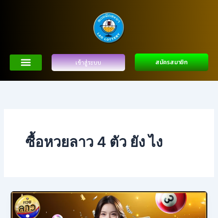
Skip
to
content
สมัครสมาชิก
เข้าสู่ระบบ
ซื้อหวยลาว 4 ตัว ยัง ไง