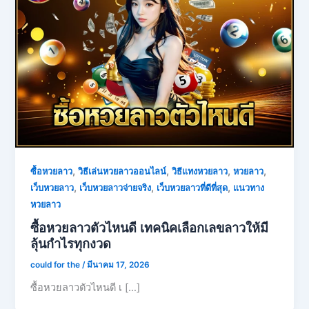
,
,
,
,
ซื้อหวยลาว
วิธีเล่นหวยลาวออนไลน์
วิธีแทงหวยลาว
หวยลาว
,
,
,
เว็บหวยลาว
เว็บหวยลาวจ่ายจริง
เว็บหวยลาวที่ดีที่สุด
แนวทาง
หวยลาว
ซื้อหวยลาวตัวไหนดี เทคนิคเลือกเลขลาวให้มี
ลุ้นกำไรทุกงวด
could for the
/
มีนาคม 17, 2026
ซื้อหวยลาวตัวไหนดี เ […]