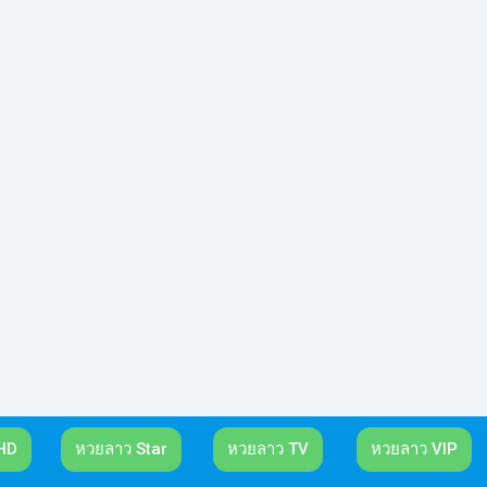
HD
หวยลาว Star
หวยลาว TV
หวยลาว VIP