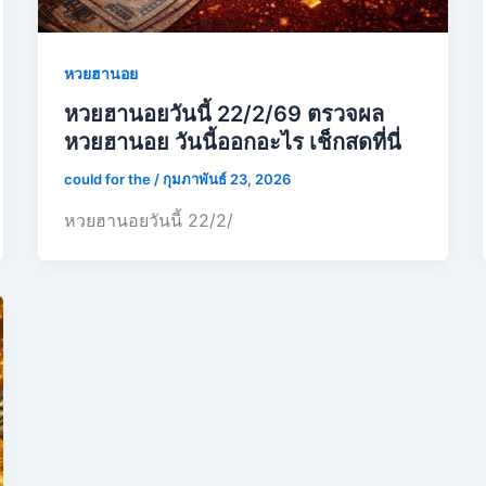
หวยฮานอย
หวยฮานอยวันนี้ 22/2/69 ตรวจผล
หวยฮานอย วันนี้ออกอะไร เช็กสดที่นี่
could for the
/
กุมภาพันธ์ 23, 2026
หวยฮานอยวันนี้ 22/2/