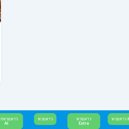
ตรหวยลาว
หวยลาว
หวยลาว
หวยลาว 
AI
Extra