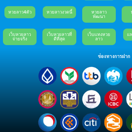
หวยลาว4ตัว
หวยลาวงวดนี้
หวยลาว
พัฒนา
เว็บหวยลาว
เว็บหวยลาวที่
เว็บแทงหวย
แ
จ่ายจริง
ดีที่สุด
ลาว
ช่องทางการฝาก