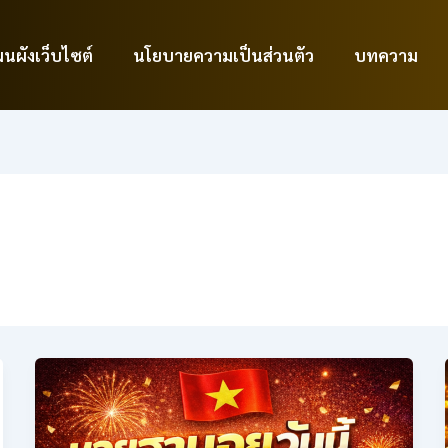
นผังเว็บไซต์
นโยบายความเป็นส่วนตัว
บทความ