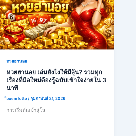
หวยฮานอย
หวยฮานอย เล่นยังไงให้มีลุ้น? รวมทุก
เรื่องที่มือใหม่ต้องรู้ฉบับเข้าใจง่ายใน 3
นาที
ิbeem lotto
/
กุมภาพันธ์ 21, 2026
การเริ่มต้นเข้าสู่โล