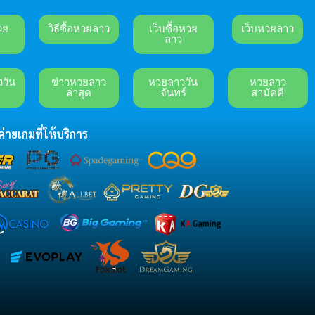
วย
วิธีซื้อหวยลาว
เว็บซื้อหวย
เว็บหวยลาว
ลาว
วัน
ข่าวหวยลาว
หวยลาววัน
หวยลาว
ล่าสุด
จันทร์
สามัคคี
ค่ายเกมที่ให้บริการ