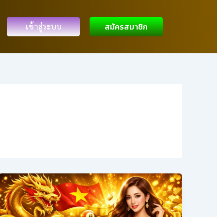
สมัครสมาชิก
เข้าสู่ระบบ