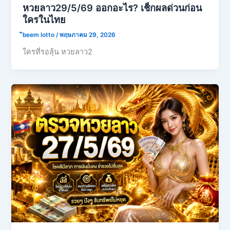
หวยลาว29/5/69 ออกอะไร? เช็กผลด่วนก่อน
ใครในไทย
ิbeem lotto
/
พฤษภาคม 29, 2026
ใครที่รอลุ้น หวยลาว2