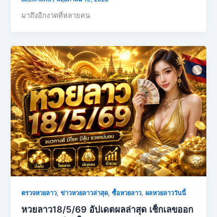
มาถึงอีกงวดที่หลายคน
,
,
,
ตรวจหวยลาว
ข่าวหวยลาวล่าสุด
ซื้อหวยลาว
ผลหวยลาววันนี้
หวยลาว18/5/69 อัปเดตผลล่าสุด เช็กเลขออก