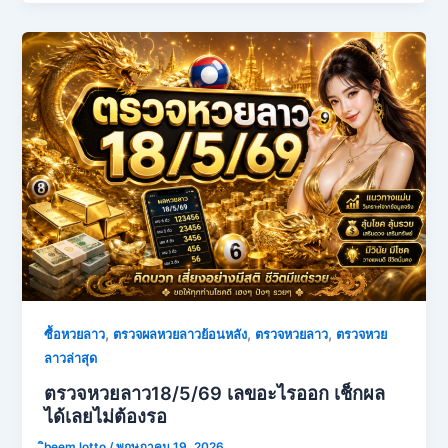
,
,
,
ซื้อหวยลาว
ตรวจผลหวยลาวย้อนหลัง
ตรวจหวยลาว
ตรวจหวย
ลาวล่าสุด
ตรวจหวยลาว18/5/69 เลขอะไรออก เช็กผล
ได้เลยไม่ต้องรอ
ิbeem lotto
/
พฤษภาคม 19, 2026