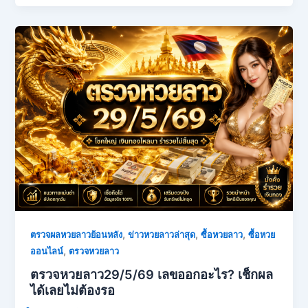
,
,
,
ตรวจผลหวยลาวย้อนหลัง
ข่าวหวยลาวล่าสุด
ซื้อหวยลาว
ซื้อหวย
,
ออนไลน์
ตรวจหวยลาว
ตรวจหวยลาว29/5/69 เลขออกอะไร? เช็กผล
ได้เลยไม่ต้องรอ