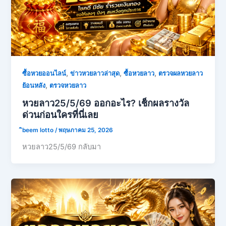
,
,
,
ซื้อหวยออนไลน์
ข่าวหวยลาวล่าสุด
ซื้อหวยลาว
ตรวจผลหวยลาว
,
ย้อนหลัง
ตรวจหวยลาว
หวยลาว25/5/69 ออกอะไร? เช็กผลรางวัล
ด่วนก่อนใครที่นี่เลย
ิbeem lotto
/
พฤษภาคม 25, 2026
หวยลาว25/5/69 กลับมา