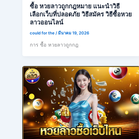
ซื้อ หวยลาวถูกกฎหมาย แนะนำวิธี
เลือกเว็บที่ปลอดภัย วิธีสมัคร วิธีซื้อหวย
ลาวออนไลน์
could for the
/
มีนาคม 19, 2026
การ ซื้อ หวยลาวถูกกฎ