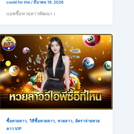
could for the
/
มีนาคม 19, 2026
แอพซื้อหวยลาวพัฒนา เ
,
,
,
ซื้อหวยลาว
วิธีซื้อหวยลาว
หวยลาว
อัตราจ่ายหวย
ลาว VIP