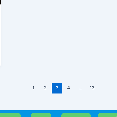
1
2
3
4
…
13