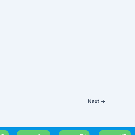
Next
→