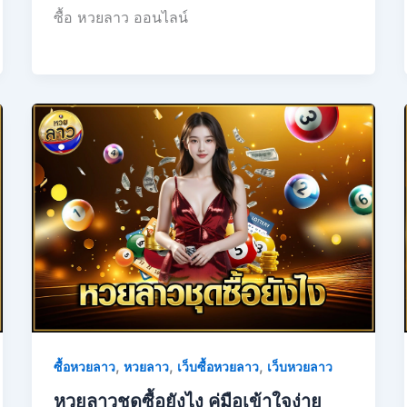
ซื้อ หวยลาว ออนไลน์
,
,
,
ซื้อหวยลาว
หวยลาว
เว็บซื้อหวยลาว
เว็บหวยลาว
หวยลาวชุดซื้อยังไง คู่มือเข้าใจง่าย