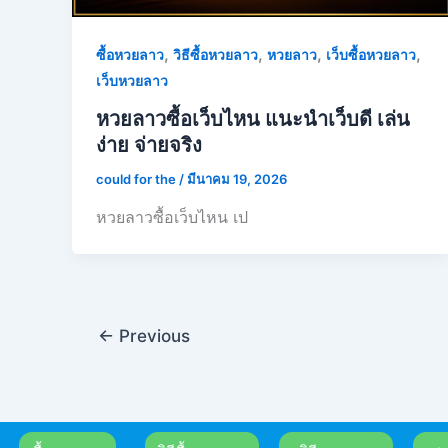
,
,
,
,
ซื้อหวยลาว
วิธีซื้อหวยลาว
หวยลาว
เว็บซื้อหวยลาว
เว็บหวยลาว
หวยลาวซื้อเว็บไหน แนะนำเว็บดี เล่น
ง่าย จ่ายจริง
could for the
/
มีนาคม 19, 2026
หวยลาวซื้อเว็บไหน เป
←
Previous