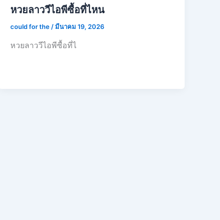
หวยลาววีไอพีซื้อที่ไหน
could for the
/
มีนาคม 19, 2026
หวยลาววีไอพีซื้อที่ไ