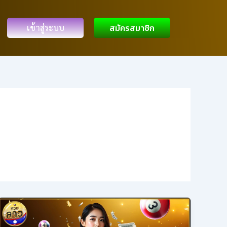
สมัครสมาชิก
เข้าสู่ระบบ