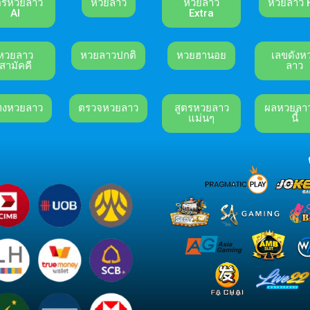
ตรหวยลาว
หวยลาว
หวยลาว
หวยลาว 
AI
Extra
หวยลาว
หวยลาวปกติ
หวยฮานอย
เลขดังห
สามัคคี
ลาว
ทงหวยลาว
ตรวจหวยลาว
สูตรหวยลาว
ผลหวยลาว
แม่นๆ
นี้