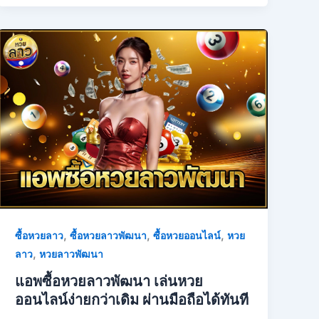
,
,
,
ซื้อหวยลาว
ซื้อหวยลาวพัฒนา
ซื้อหวยออนไลน์
หวย
,
ลาว
หวยลาวพัฒนา
แอพซื้อหวยลาวพัฒนา เล่นหวย
ออนไลน์ง่ายกว่าเดิม ผ่านมือถือได้ทันที