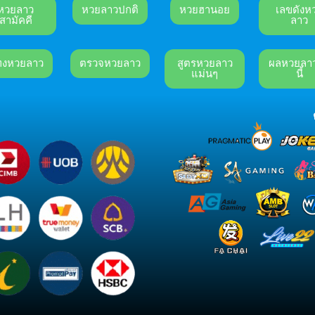
หวยลาว
หวยลาวปกติ
หวยฮานอย
เลขดังห
สามัคคี
ลาว
ทงหวยลาว
ตรวจหวยลาว
สูตรหวยลาว
ผลหวยลาว
แม่นๆ
นี้