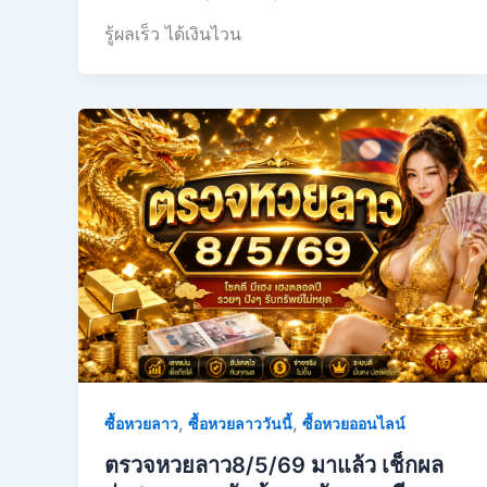
รู้ผลเร็ว ได้เงินไวน
,
,
ซื้อหวยลาว
ซื้อหวยลาววันนี้
ซื้อหวยออนไลน์
ตรวจหวยลาว8/5/69 มาแล้ว เช็กผล