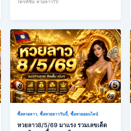
ใครที่ซื้อ หวยลาว11/
,
,
ซื้อหวยลาว
ซื้อหวยลาววันนี้
ซื้อหวยออนไลน์
หวยลาว8/5/69 มาแรง รวมเลขเด็ด