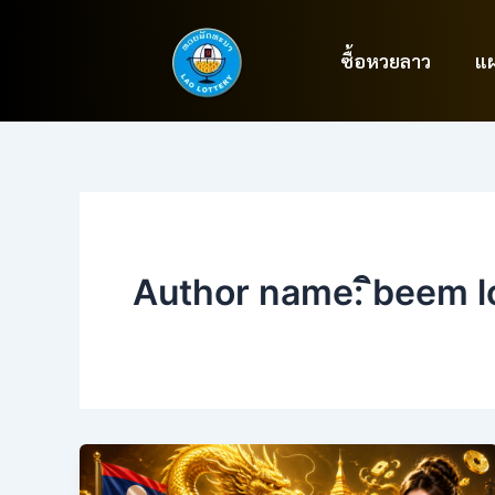
Skip
to
ซื้อหวยลาว
แผ
content
Author name: ิbeem l