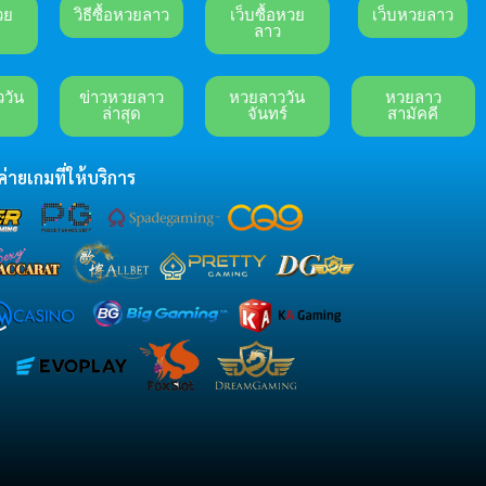
วย
วิธีซื้อหวยลาว
เว็บซื้อหวย
เว็บหวยลาว
ลาว
วัน
ข่าวหวยลาว
หวยลาววัน
หวยลาว
ล่าสุด
จันทร์
สามัคคี
ค่ายเกมที่ให้บริการ