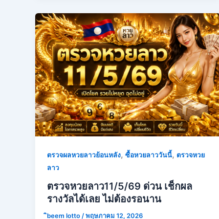
,
,
ตรวจผลหวยลาวย้อนหลัง
ซื้อหวยลาววันนี้
ตรวจหวย
ลาว
ตรวจหวยลาว11/5/69 ด่วน เช็กผล
รางวัลได้เลย ไม่ต้องรอนาน
ิbeem lotto
/
พฤษภาคม 12, 2026