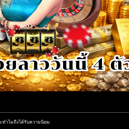
ละทำไมถึงได้รับความนิยม