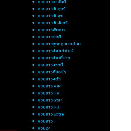
หวยลาวสามัคคี
หวยลาววันศุกร์
หวยลาววันพุธ
หวยลาววันจันทร์
หวยลาวพัฒนา
หวยลาวปกติ
หวยลาวถูกกฎหมายไหม
หวยลาวจ่ายเท่าไหร่
หวยลาวจ่ายกี่บาท
หวยลาวงวดนี้
หวยลาวคืออะไร
หวยลาว4ตัว
หวยลาว VIP
หวยลาว TV
หวยลาว Star
หวยลาว HD
หวยลาว Extra
หวยลาว
หวย24