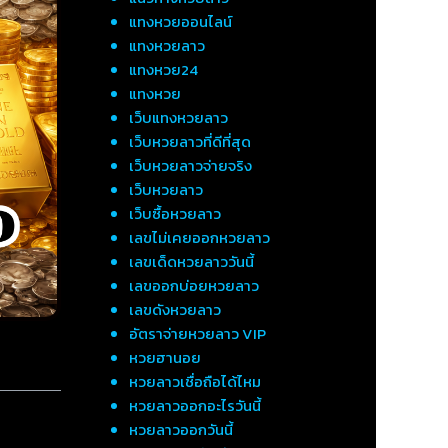
แทงหวยออนไลน์
แทงหวยลาว
แทงหวย24
แทงหวย
เว็บแทงหวยลาว
เว็บหวยลาวที่ดีที่สุด
เว็บหวยลาวจ่ายจริง
เว็บหวยลาว
เว็บซื้อหวยลาว
เลขไม่เคยออกหวยลาว
เลขเด็ดหวยลาววันนี้
เลขออกบ่อยหวยลาว
เลขดังหวยลาว
อัตราจ่ายหวยลาว VIP
หวยฮานอย
หวยลาวเชื่อถือได้ไหม
หวยลาวออกอะไรวันนี้
หวยลาวออกวันนี้