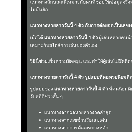
แนวทางลักษณะนี้เหมาะกับคนที่ชอบใช้ข้อมูลจริง
ไม่มีหลัก
แนวทางหวยลาววันนี้ 4 ตัว กับการต่อยอดเป็นเลขเด
เมื่อได้
แนวทางหวยลาววันนี้ 4 ตัว
ผู้เล่นหลายคนนำไ
เหมาะกับสไตล์การเล่นของตัวเอง
วิธีนี้ช่วยเพิ่มความยืดหยุ่น และทำให้ผู้เล่นไม่ยึดต
แนวทางหวยลาววันนี้ 4 ตัว รูปแบบที่คอหวยนิยมต
รูปแบบของ
แนวทางหวยลาววันนี้ 4 ตัว
ที่คนนิยมต
จับสถิติช่วงสั้น ๆ
แนวทางจากผลหวยลาวงวดล่าสุด
แนวทางจากเลขซ้ำหรือเลขเด่น
แนวทางจากการตัดเลขบางหลัก