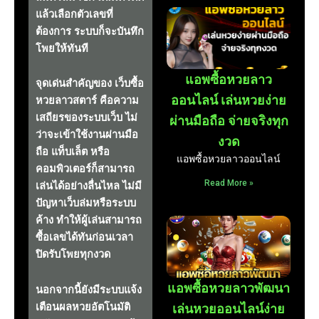
แล้วเลือกตัวเลขที่
ต้องการ ระบบก็จะบันทึก
โพยให้ทันที
แอพซื้อหวยลาว
จุดเด่นสำคัญของ
เว็บซื้อ
ออนไลน์ เล่นหวยง่าย
หวยลาวสตาร์
คือความ
เสถียรของระบบเว็บ ไม่
ผ่านมือถือ จ่ายจริงทุก
ว่าจะเข้าใช้งานผ่านมือ
งวด
ถือ แท็บเล็ต หรือ
แอพซื้อหวยลาวออนไลน์
คอมพิวเตอร์ก็สามารถ
Read More »
เล่นได้อย่างลื่นไหล ไม่มี
ปัญหาเว็บล่มหรือระบบ
ค้าง ทำให้ผู้เล่นสามารถ
ซื้อเลขได้ทันก่อนเวลา
ปิดรับโพยทุกงวด
แอพซื้อหวยลาวพัฒนา
นอกจากนี้ยังมีระบบแจ้ง
เตือนผลหวยอัตโนมัติ
เล่นหวยออนไลน์ง่าย