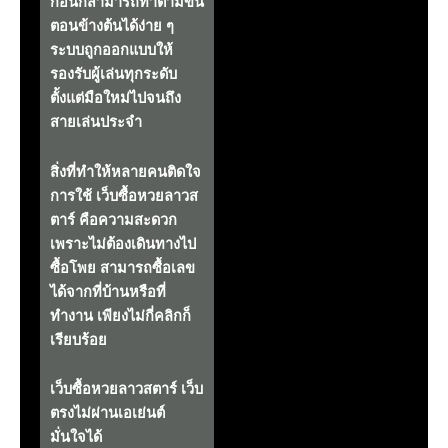
ก่อนก็สามารถทำตามขั้น
ตอนข้างต้นได้ง่าย ๆ
ระบบถูกออกแบบให้
รองรับผู้เล่นทุกระดับ
ตั้งแต่มือใหม่ไปจนถึง
สายเล่นประจำ
สิ่งที่ทำให้หลายคนติดใจ
การใช้
เว็บซื้อหวยลาวส
ตาร์
คือความสะดวก
เพราะไม่ต้องเดินทางไป
ซื้อโพย สามารถซื้อเลข
ได้จากที่บ้านหรือที่
ทำงาน เพียงไม่กี่คลิกก็
เรียบร้อย
เว็บซื้อหวยลาวสตาร์ เว็บ
ตรงไม่ผ่านเอเย่นต์
มั่นใจได้