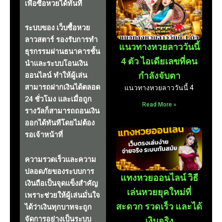
เพื่อซื้อหวยได้ทันที
ระบบของ
เว็บซื้อหวย
ลาวสตาร์
รองรับการทำ
แนวทางหวยลาววันนี้
ธุรกรรมผ่านธนาคารชั้น
4 ตัว ไอเดียเลขที่คน
นำและระบบโอนเงิน
กำลังจับตา
ออนไลน์ ทำให้ผู้เล่น
สามารถฝากเงินได้ตลอด
แนวทางหวยลาววันนี้ 4
24 ชั่วโมง และเมื่อถูก
Read More »
รางวัลก็สามารถถอนเงิน
ออกได้ทันทีโดยไม่ต้อง
รอเจ้าหน้าที่
ความรวดเร็วและความ
ปลอดภัยของระบบการ
แทงหวยออนไลน์ วิธี
เงินถือเป็นจุดแข็งสำคัญ
เล่นหวยยุคใหม่ที่
เพราะช่วยให้ผู้เล่นมั่นใจ
สะดวก รวดเร็ว และได้
ได้ว่าเงินทุกบาทจะถูก
จัดการอย่างเป็นระบบ
เงินจริง