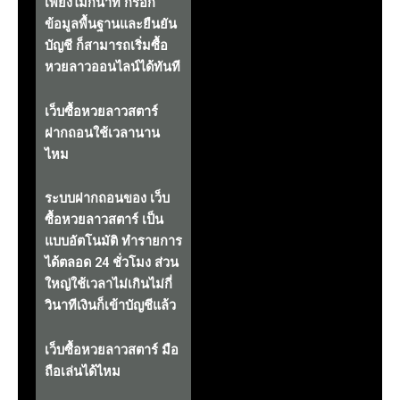
เพียงไม่กี่นาที กรอก
ข้อมูลพื้นฐานและยืนยัน
บัญชี ก็สามารถเริ่มซื้อ
หวยลาวออนไลน์ได้ทันที
เว็บซื้อหวยลาวสตาร์
ฝากถอนใช้เวลานาน
ไหม
ระบบฝากถอนของ
เว็บ
ซื้อหวยลาวสตาร์
เป็น
แบบอัตโนมัติ ทำรายการ
ได้ตลอด 24 ชั่วโมง ส่วน
ใหญ่ใช้เวลาไม่เกินไม่กี่
วินาทีเงินก็เข้าบัญชีแล้ว
เว็บซื้อหวยลาวสตาร์ มือ
ถือเล่นได้ไหม