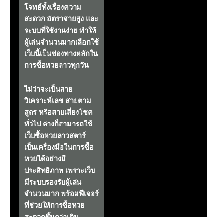
โจทย์ทั้งเรื่องความ
สะดวก อัตราจ่ายสูง และ
ระบบที่ใช้งานง่าย ทำให้
ผู้เล่นจำนวนมากเลือกใช้
เว็บนี้เป็นช่องทางหลักใน
การซื้อหวยลาวทุกวัน
ไม่ว่าจะเป็นสาย
วิเคราะห์เลข สายตาม
สูตร หรือสายเสี่ยงโชค
ทั่วไป ต่างก็สามารถใช้
เว็บซื้อหวยลาวสตาร์
เป็นเครื่องมือในการซื้อ
หวยได้อย่างมี
ประสิทธิภาพ เพราะเว็บ
มีระบบรองรับผู้เล่น
จำนวนมาก พร้อมฟีเจอร์
ที่ช่วยให้การซื้อหวย