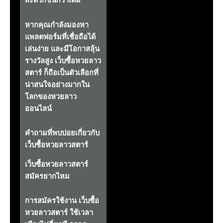
สะดวกขึ้นกว่าเดิม
หากคุณกำลังมองหา
แพลตฟอร์มที่เชื่อถือได้
เล่นง่าย และมีโอกาสลุ้น
รางวัลสูง
เว็บซื้อหวยลาว
สตาร์
ก็ถือเป็นตัวเลือกที่
น่าสนใจอย่างมากใน
โลกของหวยลาว
ออนไลน์
คำถามที่พบบ่อยเกี่ยวกับ
เว็บซื้อหวยลาวสตาร์
เว็บซื้อหวยลาวสตาร์
สมัครยากไหม
การสมัครใช้งาน
เว็บซื้อ
หวยลาวสตาร์
ใช้เวลา