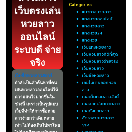
Categories
เว็บตรงเล่น
แนวทางหวยลาว
แทงหวยออนไลน์
หวยลาว
แทงหวยลาว
แทงหวย24
ออนไลน์
แทงหวย
เว็บแทงหวยลาว
ระบบดี จ่าย
เว็บหวยลาวที่ดีที่สุด
จริง
เว็บหวยลาวจ่ายจริง
เว็บหวยลาว
เว็บซื้อหวยลาว
เว็บซื้อหวยลาวสตาร์
เลขไม่เคยออกหวย
กำลังเป็นคำค้นหาที่คน
ลาว
เล่นหวยลาวออนไลน์ให้
เลขเด็ดหวยลาววันนี้
ความสนใจมากขึ้นใน
เลขออกบ่อยหวยลาว
ช่วงนี้ เพราะเป็นรูปแบบ
เลขดังหวยลาว
เว็บที่ทำให้การซื้อหวย
อัตราจ่ายหวยลาว
ลาวง่ายกว่าเดิมหลาย
VIP
เท่า ไม่ต้องเดินไปหาโพย
หวยฮานอย