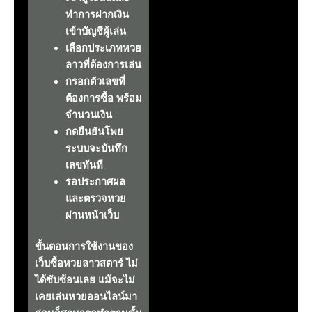
ทำการฝากเงิน
เข้าบัญชีผู้เล่น
เลือกประเภทหวย
ลาวที่ต้องการเล่น
กรอกตัวเลขที่
ต้องการซื้อ พร้อม
จำนวนเงิน
กดยืนยันโพย
ระบบจะบันทึก
เลขทันที
รอประกาศผล
และตรวจหวย
ผ่านหน้าเว็บ
ขั้นตอนการใช้งานของ
เว็บซื้อหวยลาวสตาร์
ไม่
ได้ซับซ้อนเลย แม้จะไม่
เคยเล่นหวยออนไลน์มา