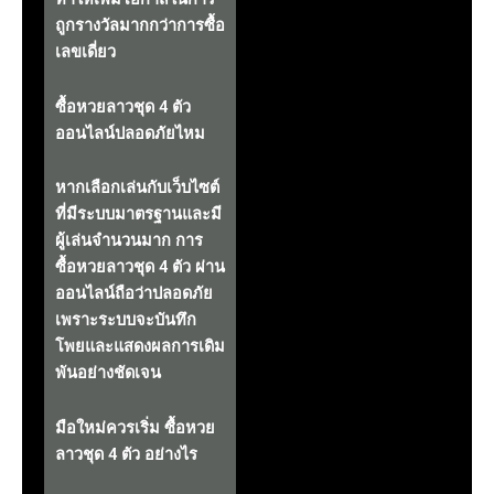
ถูกรางวัลมากกว่าการซื้อ
เลขเดี่ยว
ซื้อหวยลาวชุด 4 ตัว
ออนไลน์ปลอดภัยไหม
หากเลือกเล่นกับเว็บไซต์
ที่มีระบบมาตรฐานและมี
ผู้เล่นจำนวนมาก การ
ซื้อหวยลาวชุด 4 ตัว ผ่าน
ออนไลน์ถือว่าปลอดภัย
เพราะระบบจะบันทึก
โพยและแสดงผลการเดิม
พันอย่างชัดเจน
มือใหม่ควรเริ่ม ซื้อหวย
ลาวชุด 4 ตัว อย่างไร