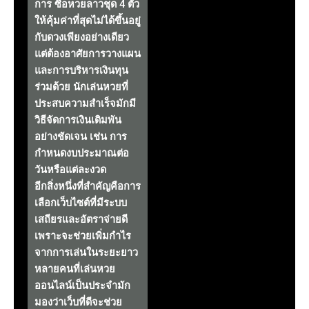
การ ซื้อหวยลาวชุด 4 ตัว
ให้คุ้มค่าที่สุดไม่ได้ขึ้นอยู่
กับดวงเพียงอย่างเดียว
แต่ต้องอาศัยการวางแผน
และการบริหารเงินทุน
ร่วมด้วย นักเล่นหวยที่
ประสบความสำเร็จมักมี
วิธีจัดการเงินเดิมพัน
อย่างชัดเจน เช่น การ
กำหนดงบประมาณต่อ
วันหรือแต่ละงวด
อีกสิ่งหนึ่งที่สำคัญคือการ
เลือกเว็บไซต์ที่มีระบบ
เสถียรและอัตราจ่ายดี
เพราะจะช่วยเพิ่มกำไร
จากการเล่นในระยะยาว
หลายคนที่เล่นหวย
ออนไลน์เป็นประจำมัก
มองว่าเว็บที่ดีจะช่วย