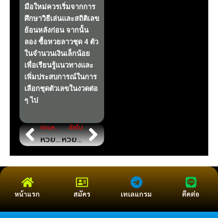
มือใหม่ควรเริ่มจากการ
ศึกษาวิธีเล่นและสถิติเลข
ย้อนหลังก่อน จากนั้น
ลอง ซื้อหวยลาวชุด 4 ตัว
ในจำนวนเงินเล็กน้อย
เพื่อเรียนรู้แนวทางและ
เพิ่มประสบการณ์ในการ
เลือกชุดตัวเลขในงวดต่อ
ๆ ไป
ก่อนหน้า
ถัดไป
Prev
Next
หวยลาว ซื้อ ยัง ไง เริ่มต้นซื้อหวยลาวออนไลน์ให้ถูกวิธี มือใหม่ก็เล่นได้
หวยลาวซื้ออะไรดี วิธีเลือกเลขลาวให้ปัง เพิ่มโอกาสถูกรางวัลแบบมือโปร
หน้าแรก
สมัคร
เทเลแกรม
ติดต่อ