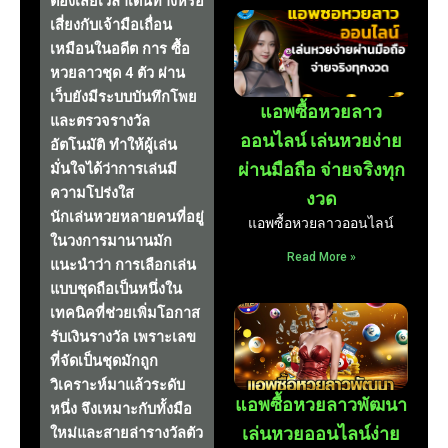
ต้องเสียเวลาเดินทางหรือ
เสี่ยงกับเจ้ามือเถื่อน
เหมือนในอดีต การ ซื้อ
หวยลาวชุด 4 ตัว ผ่าน
เว็บยังมีระบบบันทึกโพย
แอพซื้อหวยลาว
และตรวจรางวัล
ออนไลน์ เล่นหวยง่าย
อัตโนมัติ ทำให้ผู้เล่น
ผ่านมือถือ จ่ายจริงทุก
มั่นใจได้ว่าการเล่นมี
ความโปร่งใส
งวด
นักเล่นหวยหลายคนที่อยู่
แอพซื้อหวยลาวออนไลน์
ในวงการมานานมัก
Read More »
แนะนำว่า การเลือกเล่น
แบบชุดถือเป็นหนึ่งใน
เทคนิคที่ช่วยเพิ่มโอกาส
รับเงินรางวัล เพราะเลข
ที่จัดเป็นชุดมักถูก
วิเคราะห์มาแล้วระดับ
แอพซื้อหวยลาวพัฒนา
หนึ่ง จึงเหมาะกับทั้งมือ
เล่นหวยออนไลน์ง่าย
ใหม่และสายล่ารางวัลตัว