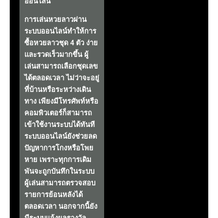
ออนไลน์
การเล่นหวยลาวผ่าน
ระบบออนไลน์ทำให้การ
ซื้อหวยลาวชุด 4 ตัว ง่าย
และรวดเร็วมากขึ้น ผู้
เล่นสามารถเลือกชุดเลข
ได้ตลอดเวลา ไม่ว่าจะอยู่
ที่บ้านหรือระหว่างเดิน
ทาง เพียงมีโทรศัพท์หรือ
คอมพิวเตอร์ก็สามารถ
เข้าใช้งานระบบได้ทันที
ระบบออนไลน์ยังช่วยลด
ปัญหาการโกงหรือโพย
หาย เพราะทุกการเดิม
พันจะถูกบันทึกในระบบ
ผู้เล่นสามารถตรวจสอบ
รายการย้อนหลังได้
ตลอดเวลา นอกจากนี้ยัง