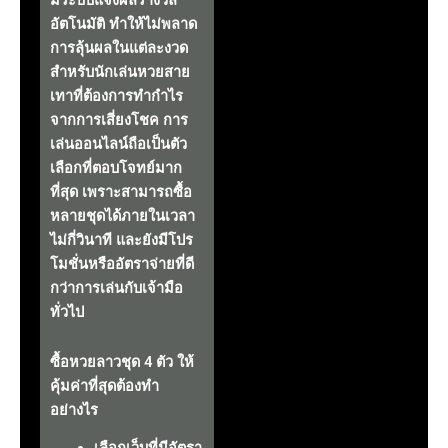
มีระบบแจ้งผลรางวัล
อัตโนมัติ ทำให้ไม่พลาด
การลุ้นผลในแต่ละงวด
สำหรับนักเล่นหวยสาย
เทาที่ต้องการทำกำไร
จากการเสี่ยงโชค การ
เล่นออนไลน์ถือเป็นตัว
เลือกที่ตอบโจทย์มาก
ที่สุด เพราะสามารถซื้อ
หลายชุดได้ภายในเวลา
ไม่กี่วินาที และยังมีโปร
โมชั่นหรืออัตราจ่ายที่ดี
กว่าการเล่นกับเจ้ามือ
ทั่วไป
ซื้อหวยลาวชุด 4 ตัว ให้
คุ้มค่าที่สุดต้องทำ
อย่างไร