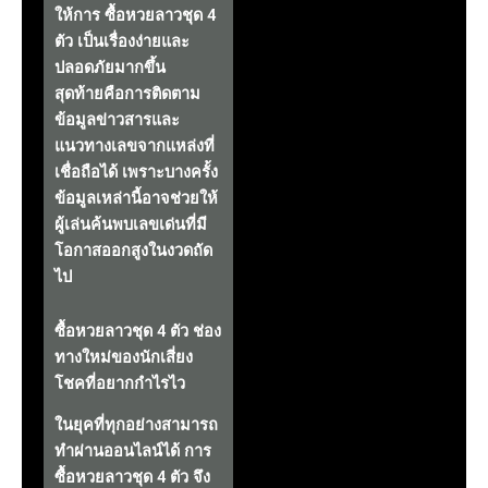
ให้การ ซื้อหวยลาวชุด 4
ตัว เป็นเรื่องง่ายและ
ปลอดภัยมากขึ้น
สุดท้ายคือการติดตาม
ข้อมูลข่าวสารและ
แนวทางเลขจากแหล่งที่
เชื่อถือได้ เพราะบางครั้ง
ข้อมูลเหล่านี้อาจช่วยให้
ผู้เล่นค้นพบเลขเด่นที่มี
โอกาสออกสูงในงวดถัด
ไป
ซื้อหวยลาวชุด 4 ตัว ช่อง
ทางใหม่ของนักเสี่ยง
โชคที่อยากกำไรไว
ในยุคที่ทุกอย่างสามารถ
ทำผ่านออนไลน์ได้ การ
ซื้อหวยลาวชุด 4 ตัว จึง